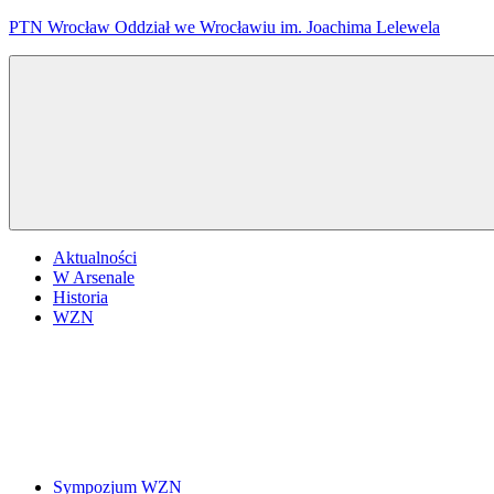
Przejdź
PTN Wrocław Oddział we Wrocławiu im. Joachima Lelewela
do
treści
Aktualności
W Arsenale
Historia
WZN
Sympozjum WZN