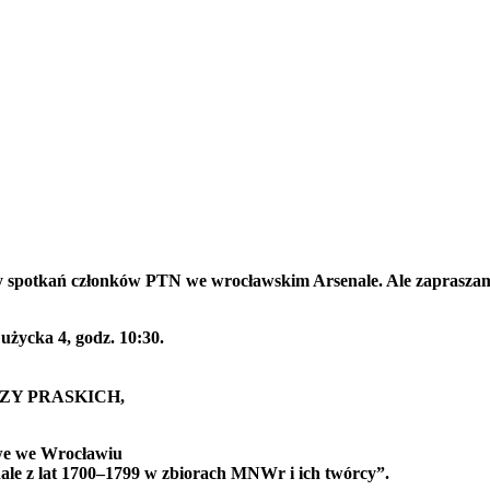
jemy spotkań członków PTN we wrocławskim Arsenale. Ale zaprasz
Łużycka 4, godz. 10:30.
OSZY PRASKICH,
owe we Wrocławiu
le z lat 1700–1799 w zbiorach MNWr i ich twórcy”.