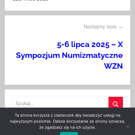
Następny wpis
5-6 lipca 2025 – X
Sympozjum Numizmatyczne
WZN
Ta strona korzysta z ciasteczek aby świadczyć usługi na
najwyższym poziomie. Dalsze korzystanie ze strony oznacza,
że zgadzasz się na ich użycie.
WordPress Theme: Donovan by
ThemeZee
.