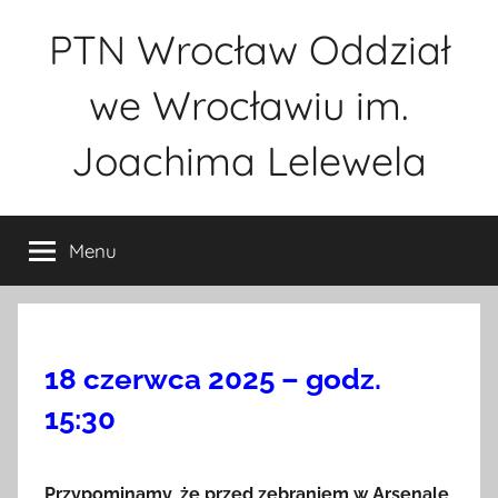
Przejdź
PTN Wrocław Oddział
do
treści
we Wrocławiu im.
Joachima Lelewela
Menu
18 czerwca 2025 – godz.
15:30
Przypominamy, że przed zebraniem w Arsenale,